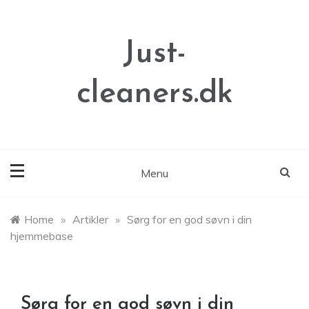
Skip
to
content
Just-
cleaners.dk
Menu
Home
»
Artikler
»
Sørg for en god søvn i din
hjemmebase
Sørg for en god søvn i din