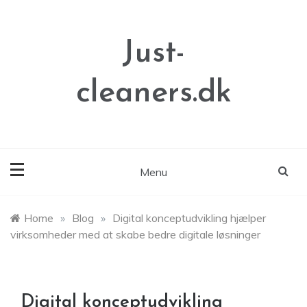
Skip
to
content
Just-
cleaners.dk
Menu
Home
»
Blog
»
Digital konceptudvikling hjælper
virksomheder med at skabe bedre digitale løsninger
Digital konceptudvikling