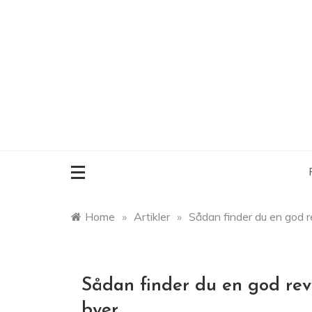
Skip
to
content
Home
»
Artikler
»
Sådan finder du en god r
Sådan finder du en god rev
byer