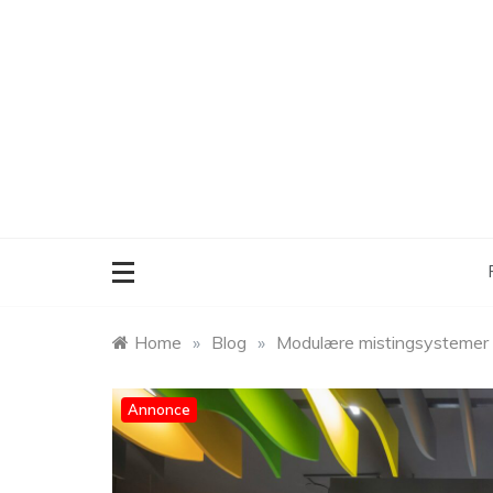
Skip
to
content
Home
»
Blog
»
Modulære mistingsystemer –
Annonce