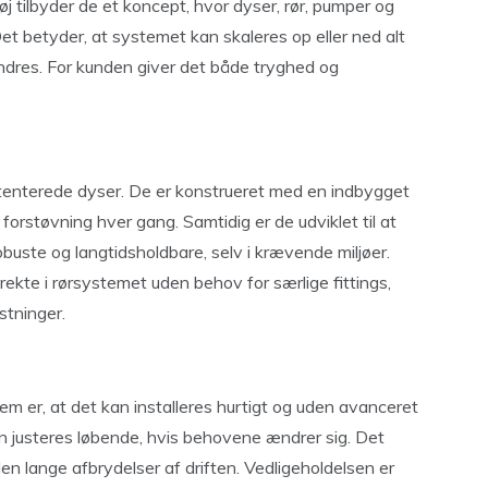
j tilbyder de et koncept, hvor dyser, rør, pumper og
 betyder, at systemet kan skaleres op eller ned alt
ændres. For kunden giver det både tryghed og
tenterede dyser. De er konstrueret med en indbygget
 forstøvning hver gang. Samtidig er de udviklet til at
robuste og langtidsholdbare, selv i krævende miljøer.
ekte i rørsystemet uden behov for særlige fittings,
stninger.
m er, at det kan installeres hurtigt og uden avanceret
an justeres løbende, hvis behovene ændrer sig. Det
n lange afbrydelser af driften. Vedligeholdelsen er