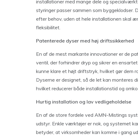
installationer med mange dele og specialværktø
styringer passer sammen som byggeklodser. Det
efter behov, uden at hele installationen skal 
fleksibilitet.
Patenterede dyser med høj driftssikkerhed
En af de mest markante innovationer er de pa
ventil, der forhindrer dryp og sikrer en ensartet
kunne klare et højt driftstryk, hvilket gør dem 
Dyserne er designet, så de let kan monteres dir
hvilket reducerer både installationstid og omko
Hurtig installation og lav vedligeholdelse
En af de store fordele ved AMN-Mistings syste
udstyr. Enkle værktøjer er nok, og systemet k
betyder, at virksomheder kan komme i gang ude