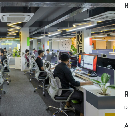
R
D
A