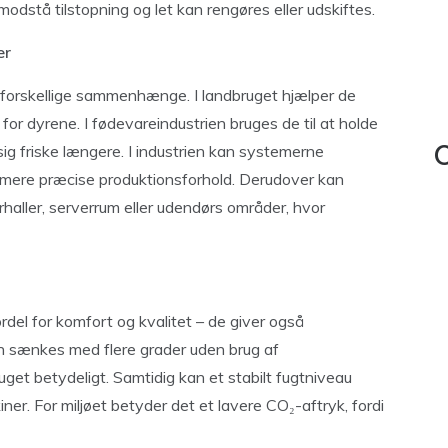
 modstå tilstopning og let kan rengøres eller udskiftes.
er
forskellige sammenhænge. I landbruget hjælper de
for dyrene. I fødevareindustrien bruges de til at holde
sig friske længere. I industrien kan systemerne
C
e mere præcise produktionsforhold. Derudover kan
gerhaller, serverrum eller udendørs områder, hvor
rdel for komfort og kvalitet – de giver også
n sænkes med flere grader uden brug af
get betydeligt. Samtidig kan et stabilt fugtniveau
er. For miljøet betyder det et lavere CO₂-aftryk, fordi