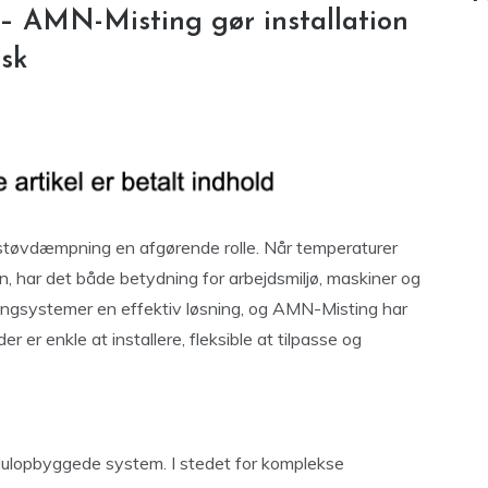
– AMN-Misting gør installation
isk
og støvdæmpning en afgørende rolle. Når temperaturer
ften, har det både betydning for arbejdsmiljø, maskiner og
tingsystemer en effektiv løsning, og AMN-Misting har
er er enkle at installere, fleksible at tilpasse og
dulopbyggede system. I stedet for komplekse