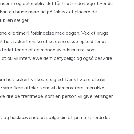
erne og det øjeblik, det får til at undersøge, hvor du
id kan du bruge mere tid på faktisk at placere de
 bilen sælger.
e alle timer i forbindelse med dagen. Ved at bruge
dit helt sikkert ønske at screene disse opkald for at
 i stedet for en af ​​de mange svindelnumre, som
, at du vil interviewe dem betydeligt og også besvare
elt sikkert vil koste dig tid. Der vil være aftaler,
il være flere aftaler, som vil demonstrere, men ikke
ære alle de fremmede, som en person vil give retninger
t og tidskrævende at sælge din bil, primært fordi det