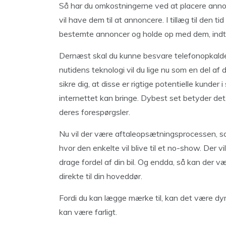
Så har du omkostningerne ved at placere annonc
vil have dem til at annoncere. I tillæg til den t
bestemte annoncer og holde op med dem, indtil
Dernæst skal du kunne besvare telefonopkalden
nutidens teknologi vil du lige nu som en del af 
sikre dig, at disse er rigtige potentielle kunder
internettet kan bringe. Dybest set betyder det
deres forespørgsler.
Nu vil der være aftaleopsætningsprocessen, som h
hvor den enkelte vil blive til et no-show. Der v
drage fordel af din bil. Og endda, så kan der v
direkte til din hoveddør.
Fordi du kan lægge mærke til, kan det være dyr
kan være farligt.